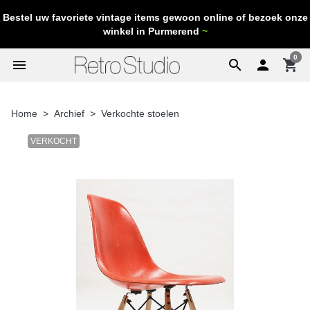
Bestel uw favoriete vintage items gewoon online of bezoek onze
winkel in Purmerend
~
0
menu
search

shopping_cart
Home
Archief
Verkochte stoelen
VERKOCHT