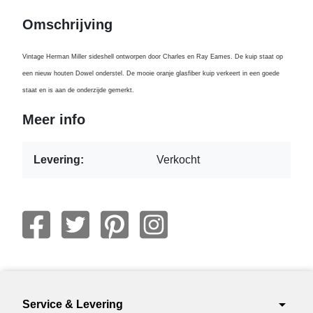
Omschrijving
Vintage Herman Miller sideshell ontworpen door Charles en Ray Eames. De kuip staat op
een nieuw houten Dowel onderstel. De mooie oranje glasfiber kuip verkeert in een goede
staat en is aan de onderzijde gemerkt.
Meer info
Levering:
Verkocht
arrow_drop_down
Service & Levering