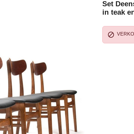
Set Deens
in teak e

VERKO