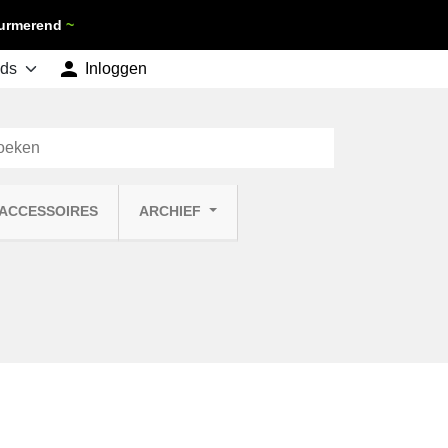
 Purmerend
~

shopping_cart
Inloggen
Winkelwagen
0
 ACCESSOIRES
ARCHIEF