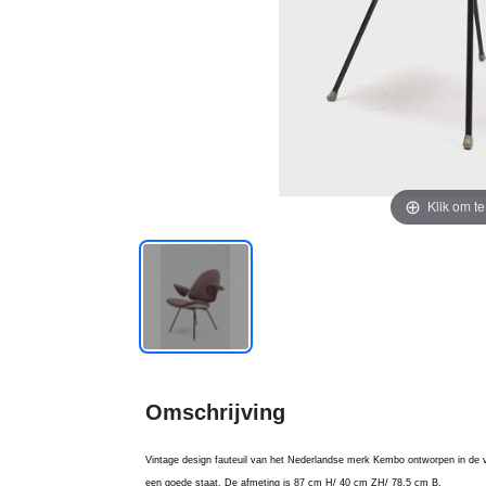
Klik om t
Omschrijving
Vintage design fauteuil van het Nederlandse merk Kembo ontworpen in de vi
een goede staat. De afmeting is 87 cm H/ 40 cm ZH/ 78,5 cm B.