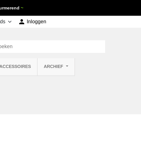
 Purmerend
~

shopping_cart
Inloggen
Winkelwagen
0
 ACCESSOIRES
ARCHIEF