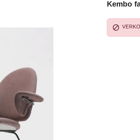
Kembo fa

VERKO