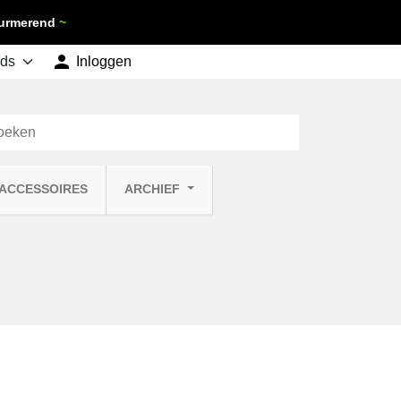
 Purmerend
~

shopping_cart
Inloggen
Winkelwagen
0
 ACCESSOIRES
ARCHIEF