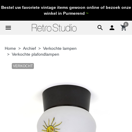
Bestel uw favoriete vintage items gewoon online of bezoek onze
winkel in Purmerend
~
0
menu
search

shopping_cart
Home
Archief
Verkochte lampen
Verkochte plafondlampen
VERKOCHT