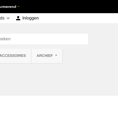
 Purmerend
~

shopping_cart
Inloggen
Winkelwagen
0
 ACCESSOIRES
ARCHIEF