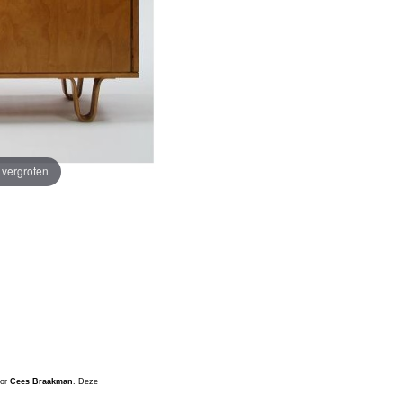
e vergroten
oor
Cees Braakman
. Deze