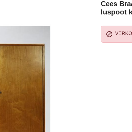
Cees Bra
luspoot 

VERKO