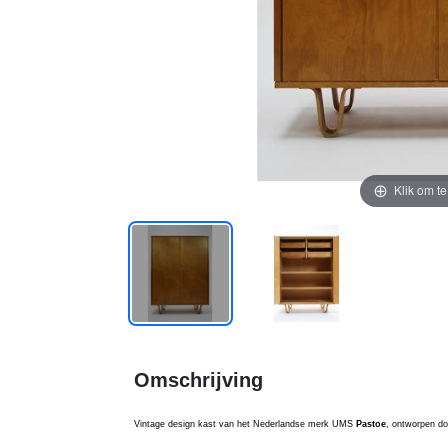
Klik om t
Omschrijving
Vintage design kast van het Nederlandse merk UMS
Pastoe
, ontworpen d