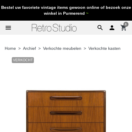
Bestel uw favoriete vintage items gewoon online of bezoek onze
winkel in Purmerend
~
0
menu
search

shopping_cart
Home
Archief
Verkochte meubelen
Verkochte kasten
VERKOCHT