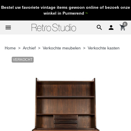
Bestel uw favoriete vintage items gewoon online of bezoek onze
winkel in Purmerend
~
0
menu
search

shopping_cart
Home
Archief
Verkochte meubelen
Verkochte kasten
VERKOCHT