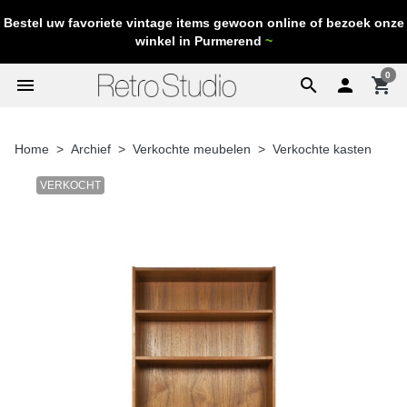
Bestel uw favoriete vintage items gewoon online of bezoek onze
winkel in Purmerend
~
0
menu
search

shopping_cart
Home
Archief
Verkochte meubelen
Verkochte kasten
VERKOCHT