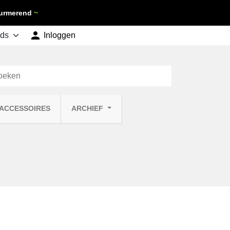
 Purmerend
~

shopping_cart
Inloggen
Winkelwagen
0
 ACCESSOIRES
ARCHIEF