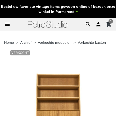
Bestel uw favoriete vintage items gewoon online of bezoek onze
winkel in Purmerend
~
0
menu
search

shopping_cart
Home
Archief
Verkochte meubelen
Verkochte kasten
VERKOCHT