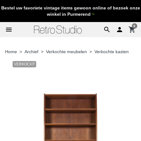
Bestel uw favoriete vintage items gewoon online of bezoek onze
winkel in Purmerend
~
0
menu
search

shopping_cart
Home
Archief
Verkochte meubelen
Verkochte kasten
VERKOCHT