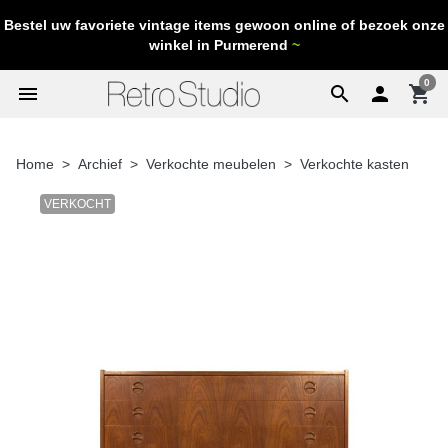
Bestel uw favoriete vintage items gewoon online of bezoek onze
winkel in Purmerend
~
0
menu
search

shopping_cart
Home
Archief
Verkochte meubelen
Verkochte kasten
VERKOCHT