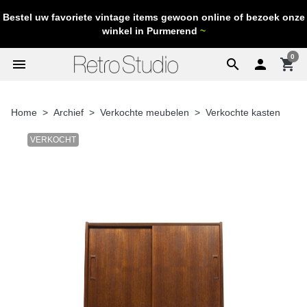
Bestel uw favoriete vintage items gewoon online of bezoek onze
winkel in Purmerend
~
0
menu
search

shopping_cart
Home
Archief
Verkochte meubelen
Verkochte kasten
VERKOCHT