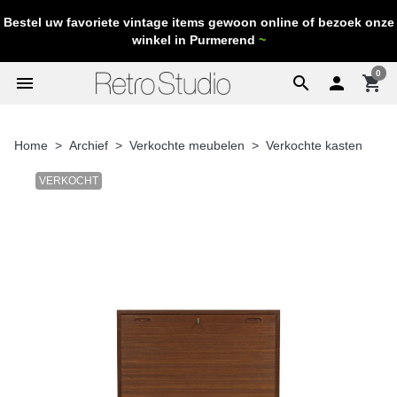
Bestel uw favoriete vintage items gewoon online of bezoek onze
winkel in Purmerend
~
0
menu
search

shopping_cart
Home
Archief
Verkochte meubelen
Verkochte kasten
VERKOCHT