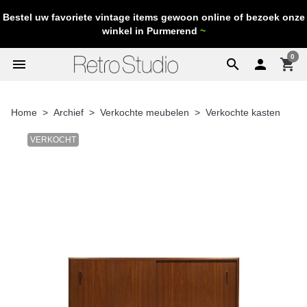
Bestel uw favoriete vintage items gewoon online of bezoek onze
winkel in Purmerend
~
0
menu
search

shopping_cart
Home
Archief
Verkochte meubelen
Verkochte kasten
VERKOCHT