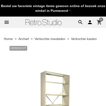
Bestel uw favoriete vintage items gewoon online of bezoek onze
winkel in Purmerend
~
0
menu
search

shopping_cart
Home
Archief
Verkochte meubelen
Verkochte kasten
VERKOCHT