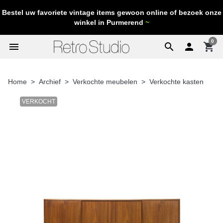
Bestel uw favoriete vintage items gewoon online of bezoek onze
winkel in Purmerend
~
0
menu
search

shopping_cart
Home
Archief
Verkochte meubelen
Verkochte kasten
VERKOCHT