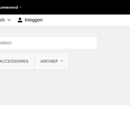
 Purmerend
~

shopping_cart
Inloggen
Winkelwagen
0
 ACCESSOIRES
ARCHIEF