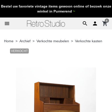
Bestel uw favoriete vintage items gewoon online of bezoek onze
winkel in Purmerend
~
0
menu
search

shopping_cart
Home
Archief
Verkochte meubelen
Verkochte kasten
VERKOCHT