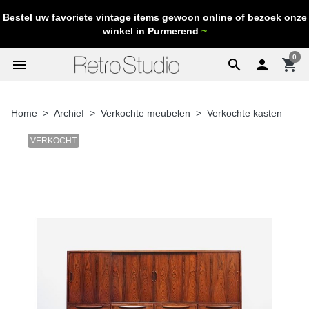
Bestel uw favoriete vintage items gewoon online of bezoek onze
winkel in Purmerend
~
0
menu
search

shopping_cart
Home
Archief
Verkochte meubelen
Verkochte kasten
VERKOCHT