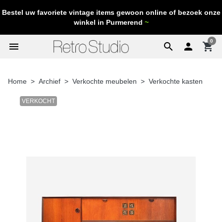
Bestel uw favoriete vintage items gewoon online of bezoek onze
winkel in Purmerend
~
0
menu
search

shopping_cart
Home
Archief
Verkochte meubelen
Verkochte kasten
VERKOCHT