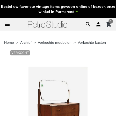
Bestel uw favoriete vintage items gewoon online of bezoek onze
winkel in Purmerend
~
0
menu
search

shopping_cart
Home
Archief
Verkochte meubelen
Verkochte kasten
VERKOCHT