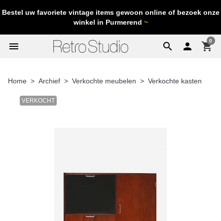
Bestel uw favoriete vintage items gewoon online of bezoek onze
winkel in Purmerend
~
0
menu
search

shopping_cart
Home
Archief
Verkochte meubelen
Verkochte kasten
VERKOCHT