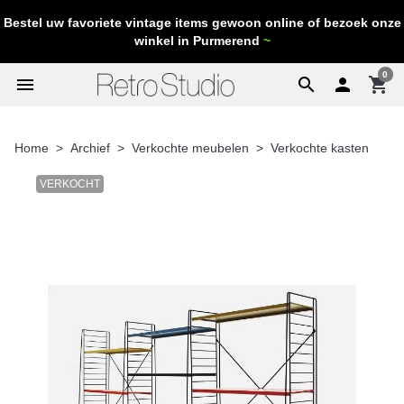
Bestel uw favoriete vintage items gewoon online of bezoek onze
winkel in Purmerend
~
0
menu
search

shopping_cart
Home
Archief
Verkochte meubelen
Verkochte kasten
VERKOCHT