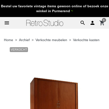
Bestel uw favoriete vintage items gewoon online of bezoek onze
winkel in Purmerend
~
0
menu
search

shopping_cart
Home
Archief
Verkochte meubelen
Verkochte kasten
VERKOCHT