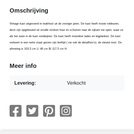
Omschrijving
Vintage kast uitgevoerd in teakhout uit de zestiger jaren. De kast heeft mooie roldeuren,
deze zijn opgebouwd uit smalle stroken hout en schuiven naar de zijkant toe open, waar ze
als het ware in de kast verdwijnen. De kast heeft meerdere lades en legplanken. De kast
verkeert in een nette staat gezien zijn leeftijd ( zie ook de detailfoto's), de sleutel mist. De
afmeting is 103,5 cm L/ 46 cm B/ 117,5 cm H.
Meer info
Levering:
Verkocht