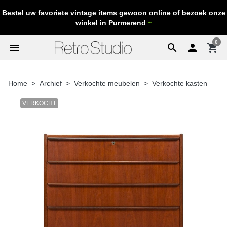
Bestel uw favoriete vintage items gewoon online of bezoek onze
winkel in Purmerend
~
0
menu
search

shopping_cart
Home
Archief
Verkochte meubelen
Verkochte kasten
VERKOCHT