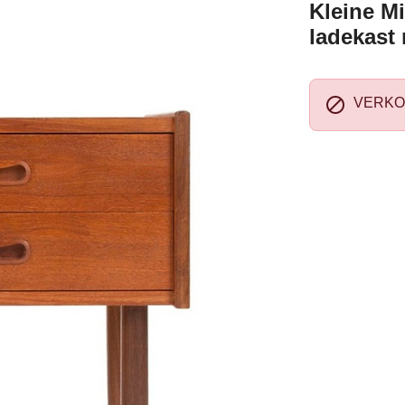
Kleine M
ladekast 

VERKO