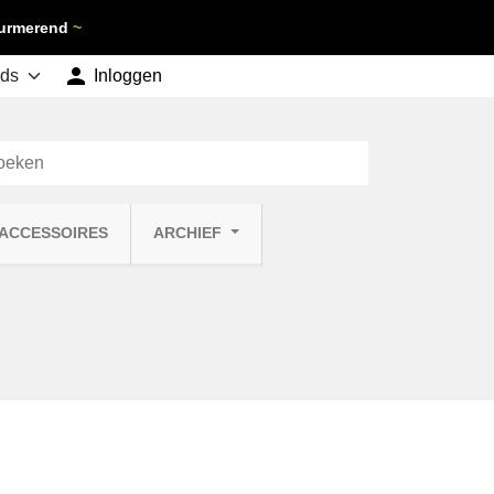
 Purmerend
~

shopping_cart
Inloggen
Winkelwagen
0
 ACCESSOIRES
ARCHIEF