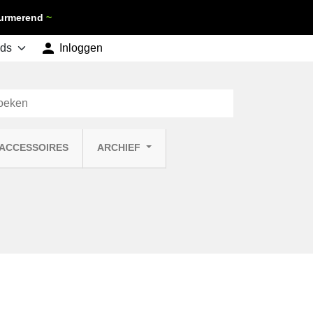
 Purmerend
~

shopping_cart
Inloggen
Winkelwagen
0
 ACCESSOIRES
ARCHIEF