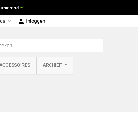
 Purmerend
~

shopping_cart
Inloggen
Winkelwagen
0
 ACCESSOIRES
ARCHIEF