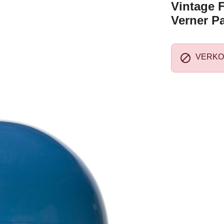
Vintage 
Verner P

VERKO