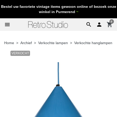
Bestel uw favoriete vintage items gewoon online of bezoek onze
winkel in Purmerend
~
0
menu
search

shopping_cart
Home
Archief
Verkochte lampen
Verkochte hanglampen
VERKOCHT