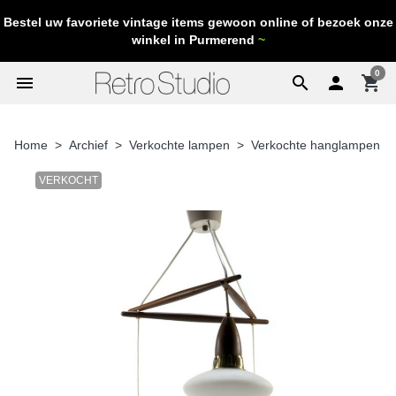
Bestel uw favoriete vintage items gewoon online of bezoek onze
winkel in Purmerend
~
0
menu
search

shopping_cart
Home
Archief
Verkochte lampen
Verkochte hanglampen
VERKOCHT