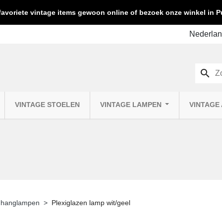
favoriete vintage items gewoon online of bezoek onze winkel in
search
VINTAGE STOELEN
VINTAGE LAMPEN
VINTAGE
 hanglampen
Plexiglazen lamp wit/geel