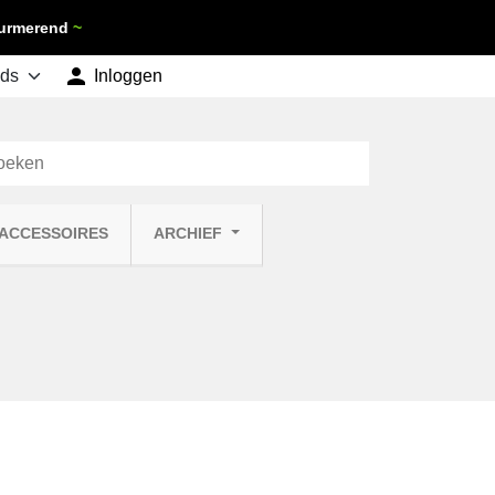
 Purmerend
~

shopping_cart
Inloggen
Winkelwagen
0
 ACCESSOIRES
ARCHIEF