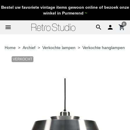
Bestel uw favoriete vintage items gewoon online of bezoek onze
winkel in Purmerend
~
0
menu
search

shopping_cart
Home
Archief
Verkochte lampen
Verkochte hanglampen
VERKOCHT