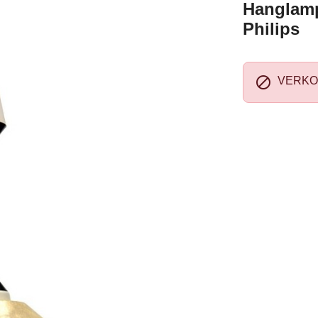
Hanglamp
Philips

VERKO