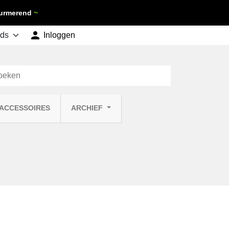
 Purmerend
~

shopping_cart
Inloggen
Winkelwagen
0
 ACCESSOIRES
ARCHIEF