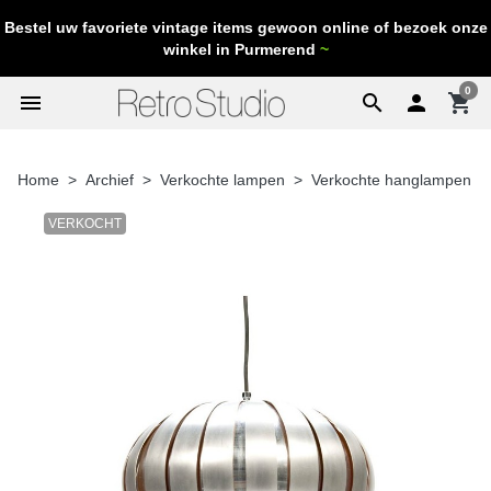
Bestel uw favoriete vintage items gewoon online of bezoek onze
winkel in Purmerend
~
0
menu
search

shopping_cart
Home
Archief
Verkochte lampen
Verkochte hanglampen
VERKOCHT