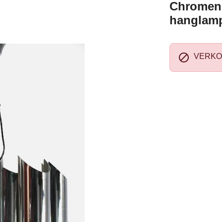
Chromen 
hanglam

VERKO