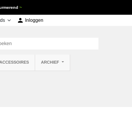
 Purmerend
~

shopping_cart
Inloggen
Winkelwagen
0
 ACCESSOIRES
ARCHIEF