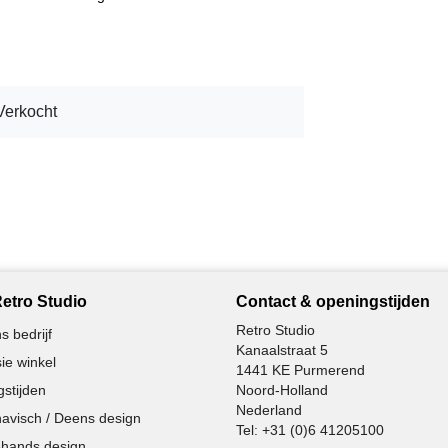
Verkocht
etro Studio
Contact & openingstijden
Retro Studio
s bedrijf
Kanaalstraat 5
ie winkel
1441 KE Purmerend
stijden
Noord-Holland
Nederland
avisch / Deens design
Tel:
+31 (0)6 41205100
hands design