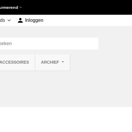
 Purmerend
~

shopping_cart
Inloggen
Winkelwagen
0
 ACCESSOIRES
ARCHIEF