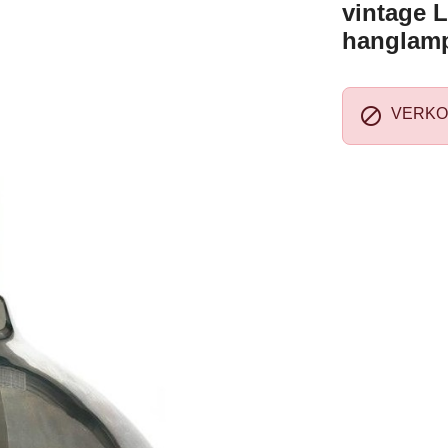
vintage 
hanglam

VERKO