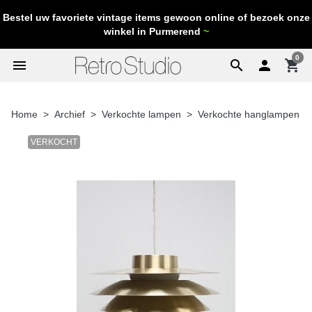
Bestel uw favoriete vintage items gewoon online of bezoek onze
winkel in Purmerend
~
0
menu
search

shopping_cart
Home
Archief
Verkochte lampen
Verkochte hanglampen
VERKOCHT