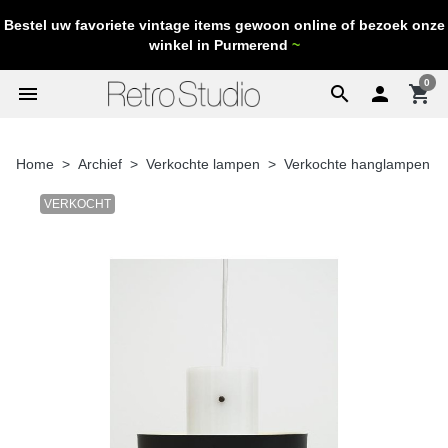
Bestel uw favoriete vintage items gewoon online of bezoek onze
winkel in Purmerend
~
0
menu
search

shopping_cart
Home
Archief
Verkochte lampen
Verkochte hanglampen
VERKOCHT