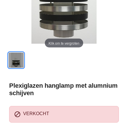
Klik om te vergroten
Plexiglazen hanglamp met alumnium
schijven

VERKOCHT