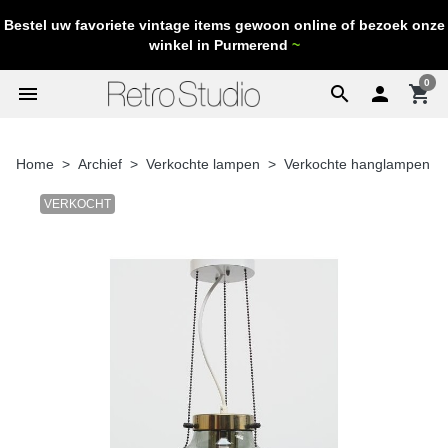
Bestel uw favoriete vintage items gewoon online of bezoek onze
winkel in Purmerend
~
0
menu
search

shopping_cart
Home
Archief
Verkochte lampen
Verkochte hanglampen
VERKOCHT