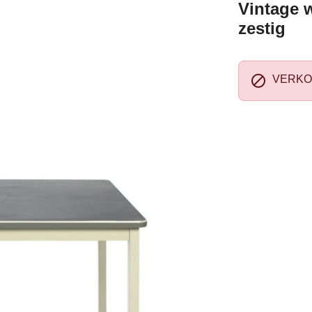
Vintage w
zestig

VERKO