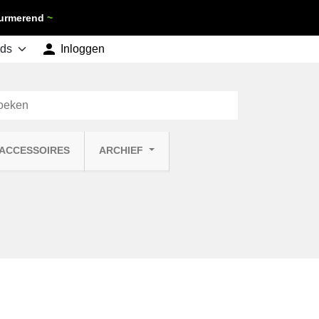
 Purmerend
~

shopping_cart
Inloggen
Winkelwagen
0
 ACCESSOIRES
ARCHIEF