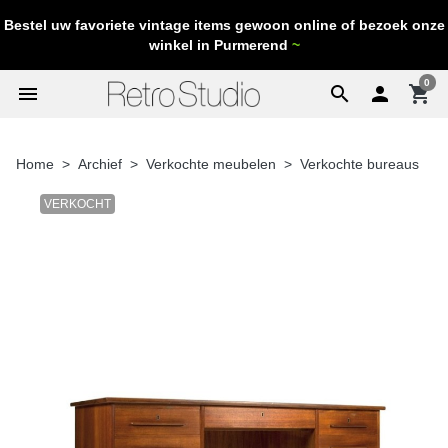
Bestel uw favoriete vintage items gewoon online of bezoek onze
winkel in Purmerend
~
0
menu
search

shopping_cart
Home
Archief
Verkochte meubelen
Verkochte bureaus
VERKOCHT