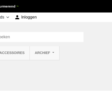
 Purmerend
~

shopping_cart
Inloggen
Winkelwagen
0
 ACCESSOIRES
ARCHIEF