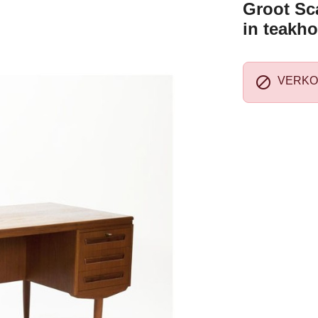
Groot Sc
in teakho

VERKO