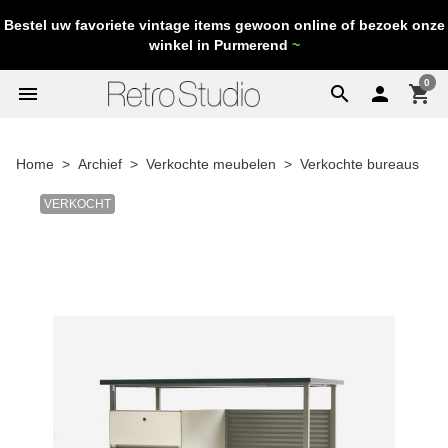
Bestel uw favoriete vintage items gewoon online of bezoek onze
winkel in Purmerend
~
0
menu
search

shopping_cart
Home
Archief
Verkochte meubelen
Verkochte bureaus
VERKOCHT