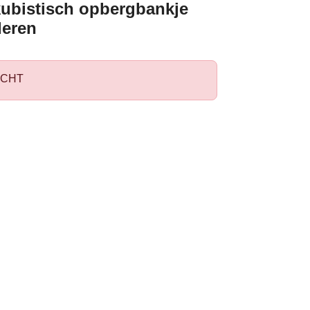
kubistisch opbergbankje
deren
CHT