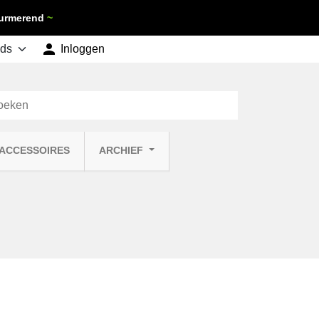
 Purmerend
~

shopping_cart
Inloggen
Winkelwagen
0
 ACCESSOIRES
ARCHIEF