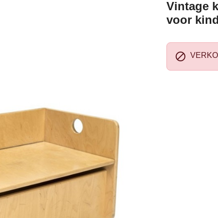
Vintage 
voor kin

VERKO