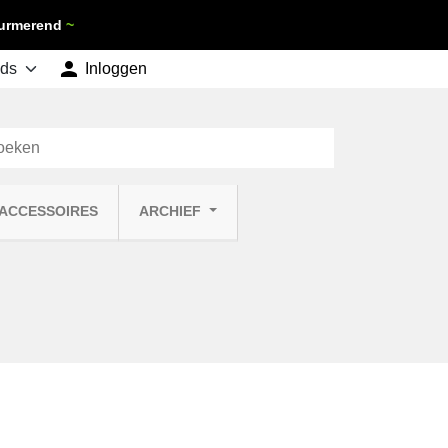
 Purmerend
~

shopping_cart
Inloggen
Winkelwagen
0
 ACCESSOIRES
ARCHIEF