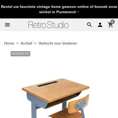
Bestel uw favoriete vintage items gewoon online of bezoek onze
winkel in Purmerend
~
0
menu
search

shopping_cart
Home
Archief
Verkocht voor kinderen
VERKOCHT