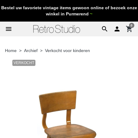
Bestel uw favoriete vintage items gewoon online of bezoek onze
winkel in Purmerend
~
0
menu
search

shopping_cart
Home
Archief
Verkocht voor kinderen
VERKOCHT