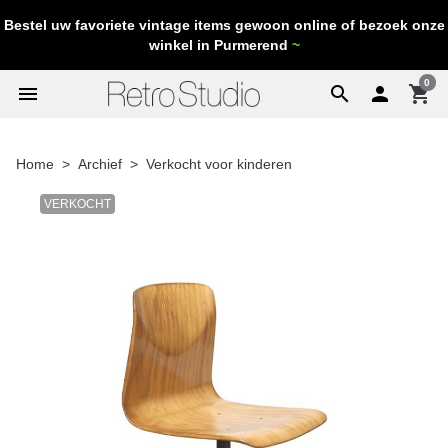
Bestel uw favoriete vintage items gewoon online of bezoek onze
winkel in Purmerend
~
0
menu
search

shopping_cart
Home
Archief
Verkocht voor kinderen
VERKOCHT